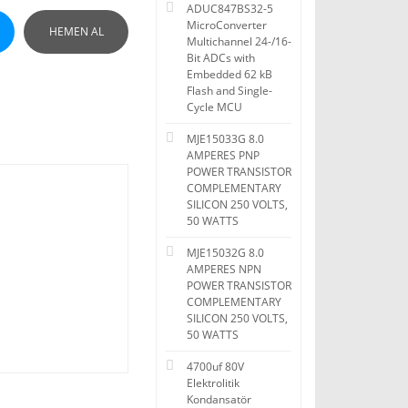
ADUC847BS32-5
MicroConverter
HEMEN AL
Multichannel 24-/16-
Bit ADCs with
Embedded 62 kB
Flash and Single-
Cycle MCU
MJE15033G 8.0
AMPERES PNP
POWER TRANSISTOR
COMPLEMENTARY
SILICON 250 VOLTS,
50 WATTS
MJE15032G 8.0
AMPERES NPN
POWER TRANSISTOR
COMPLEMENTARY
SILICON 250 VOLTS,
50 WATTS
4700uf 80V
Elektrolitik
Kondansatör