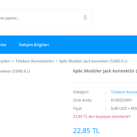
nler
İletişim Bilgileri
şitleri
Telekom Konnektörleri
6p6c Modüler Jack konnektör (5266) 6 LI
6p6c Modüler Jack konnektör (
Kategori
Telekom Konnek
Stok Kodu
K150525001
Fiyat
0,40 USD + KD
22,85 TL den başlayan taksitlerle!!
22,85 TL