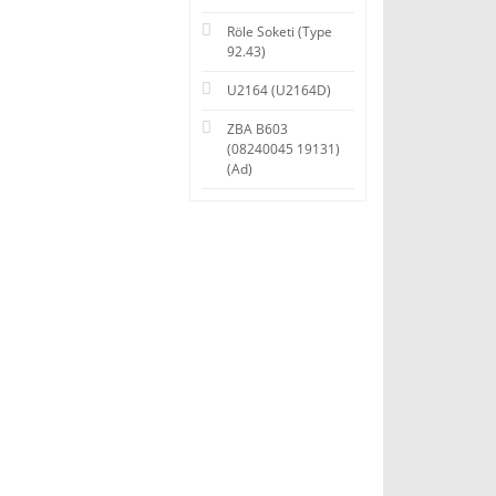
Röle Soketi (Type
92.43)
U2164 (U2164D)
ZBA B603
(08240045 19131)
(Ad)