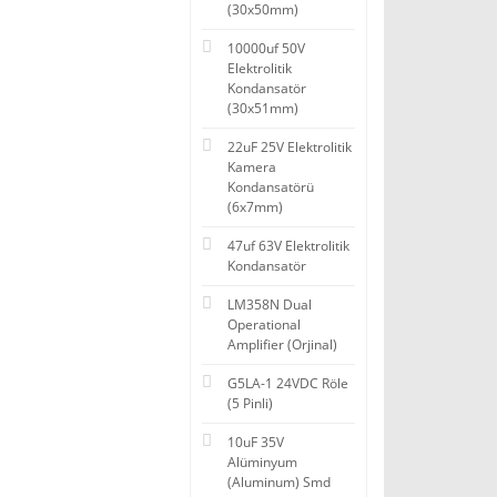
(30x50mm)
10000uf 50V
Elektrolitik
Kondansatör
(30x51mm)
22uF 25V Elektrolitik
Kamera
Kondansatörü
(6x7mm)
47uf 63V Elektrolitik
Kondansatör
LM358N Dual
Operational
Amplifier (Orjinal)
G5LA-1 24VDC Röle
(5 Pinli)
10uF 35V
Alüminyum
(Aluminum) Smd