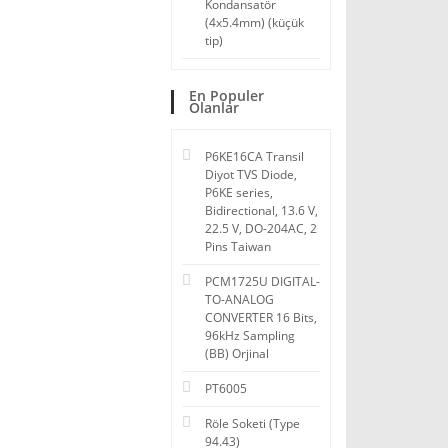
Kondansatör
(4x5.4mm) (küçük
tip)
En Populer
Olanlar
P6KE16CA Transil
Diyot TVS Diode,
P6KE series,
Bidirectional, 13.6 V,
22.5 V, DO-204AC, 2
Pins Taiwan
PCM1725U DIGITAL-
TO-ANALOG
CONVERTER 16 Bits,
96kHz Sampling
(BB) Orjinal
PT6005
Röle Soketi (Type
94.43)