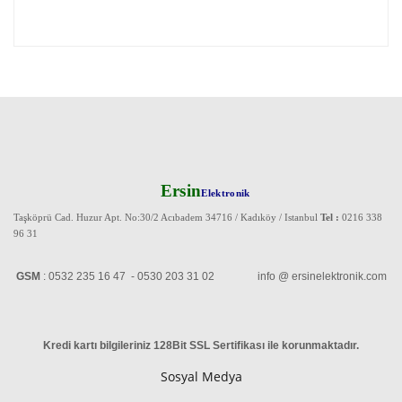
Ersin
Elektronik
Taşköprü Cad. Huzur Apt. No:30/2 Acıbadem 34716 / Kadıköy / Istanbul
Tel :
0216 338
96 31
GSM
: 0532 235 16 47 - 0530 203 31 02 info @ ersinelektronik.com
Kredi kartı bilgileriniz 128Bit SSL Sertifikası ile korunmaktadır
.
Sosyal Medya