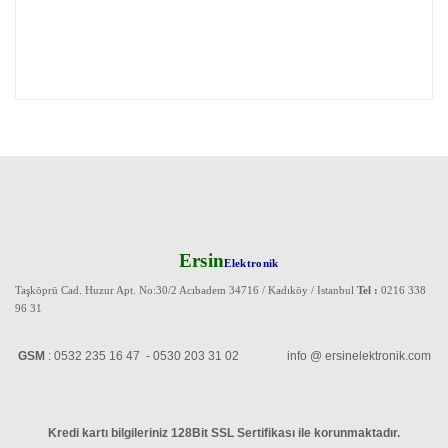
Ersin
Elektronik
Taşköprü Cad. Huzur Apt. No:30/2 Acıbadem 34716 / Kadıköy / Istanbul
Tel :
0216 338
96 31
GSM
: 0532 235 16 47 - 0530 203 31 02 info @ ersinelektronik.com
Kredi kartı bilgileriniz 128Bit SSL Sertifikası ile korunmaktadır
.