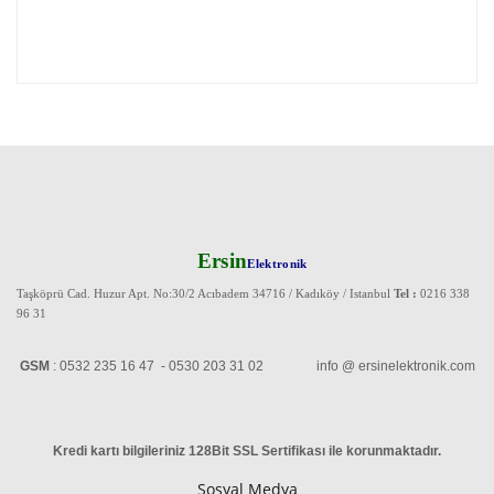
Ersin
Elektronik
Taşköprü Cad. Huzur Apt. No:30/2 Acıbadem 34716 / Kadıköy / Istanbul
Tel :
0216 338
96 31
GSM
: 0532 235 16 47 - 0530 203 31 02 info @ ersinelektronik.com
Kredi kartı bilgileriniz 128Bit SSL Sertifikası ile korunmaktadır
.
Sosyal Medya