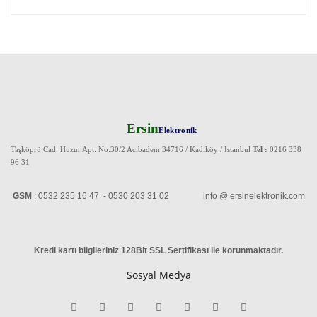
Ersin
Elektronik
Taşköprü Cad. Huzur Apt. No:30/2 Acıbadem 34716 / Kadıköy / Istanbul
Tel :
0216 338
96 31
GSM
: 0532 235 16 47 - 0530 203 31 02 info @ ersinelektronik.com
Kredi kartı bilgileriniz 128Bit SSL Sertifikası ile korunmaktadır
.
Sosyal Medya