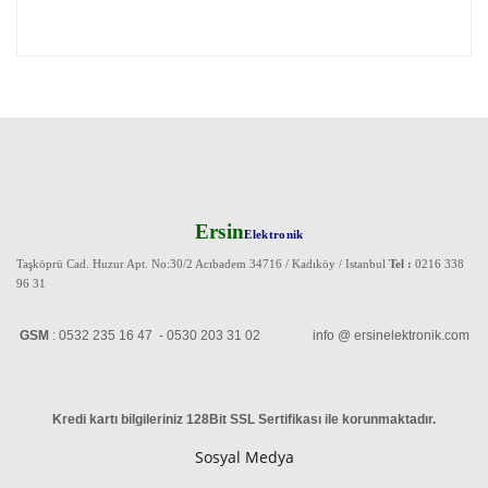
Ersin
Elektronik
Taşköprü Cad. Huzur Apt. No:30/2 Acıbadem 34716 / Kadıköy / Istanbul
Tel :
0216 338
96 31
GSM
: 0532 235 16 47 - 0530 203 31 02 info @ ersinelektronik.com
Kredi kartı bilgileriniz 128Bit SSL Sertifikası ile korunmaktadır
.
Sosyal Medya