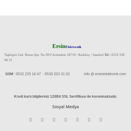
Ersin
Elektronik
Taşköprü Cad. Huzur Apt. No:30/2 Acıbadem 34716 / Kadıköy / Istanbul
Tel :
0216 338
96 31
GSM
: 0532 235 16 47 - 0530 203 31 02 info @ ersinelektronik.com
Kredi kartı bilgileriniz 128Bit SSL Sertifikası ile korunmaktadır
.
Sosyal Medya