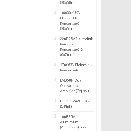
(30x50mm)
10000uf 50V
Elektrolitik
Kondansatör
(30x51mm)
22uF 25V Elektrolitik
Kamera
Kondansatörü
(6x7mm)
47uf 63V Elektrolitik
Kondansatör
LM358N Dual
Operational
Amplifier (Orjinal)
G5LA-1 24VDC Röle
(5 Pinli)
10uF 35V
Alüminyum
(Aluminum) Smd