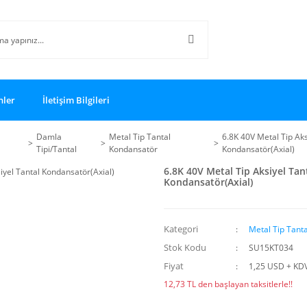
nler
İletişim Bilgileri
Damla
Metal Tip Tantal
6.8K 40V Metal Tip Aks
Tipi/Tantal
Kondansatör
Kondansatör(Axial)
6.8K 40V Metal Tip Aksiyel Tan
Kondansatör(Axial)
Kategori
Metal Tip Tant
Stok Kodu
SU15KT034
Fiyat
1,25 USD + KD
12,73 TL den başlayan taksitlerle!!