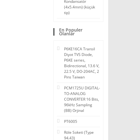
Kondansatör
(4x5.4mm) (küçük
tip)
En Populer
Olanlar
P6KE16CA Transil
Diyot TVS Diode,
P6KE series,
Bidirectional, 13.6 V,
22.5 V, DO-204AC, 2
Pins Taiwan
PCM1725U DIGITAL-
TO-ANALOG
CONVERTER 16 Bits,
96kHz Sampling
(BB) Orjinal
PT6005
Röle Soketi (Type
94.43)