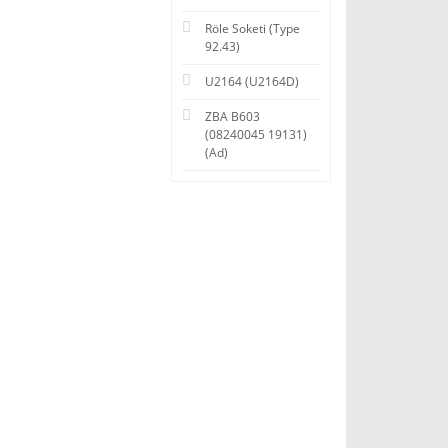
Röle Soketi (Type
92.43)
U2164 (U2164D)
ZBA B603
(08240045 19131)
(Ad)