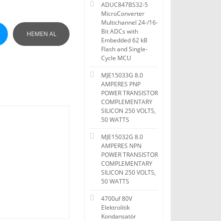
ADUC847BS32-5
MicroConverter
Multichannel 24-/16-
Bit ADCs with
HEMEN AL
Embedded 62 kB
Flash and Single-
Cycle MCU
MJE15033G 8.0
AMPERES PNP
POWER TRANSISTOR
COMPLEMENTARY
SILICON 250 VOLTS,
50 WATTS
MJE15032G 8.0
AMPERES NPN
POWER TRANSISTOR
COMPLEMENTARY
SILICON 250 VOLTS,
50 WATTS
4700uf 80V
Elektrolitik
Kondansatör