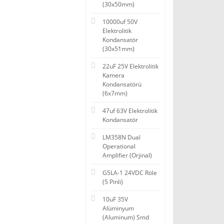
(30x50mm)
10000uf 50V
Elektrolitik
Kondansatör
(30x51mm)
22uF 25V Elektrolitik
Kamera
Kondansatörü
(6x7mm)
47uf 63V Elektrolitik
Kondansatör
LM358N Dual
Operational
Amplifier (Orjinal)
G5LA-1 24VDC Röle
(5 Pinli)
10uF 35V
Alüminyum
(Aluminum) Smd