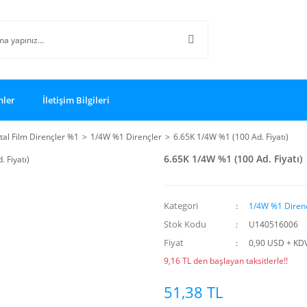
nler
İletişim Bilgileri
al Film Dirençler %1
1/4W %1 Dirençler
6.65K 1/4W %1 (100 Ad. Fiyatı)
6.65K 1/4W %1 (100 Ad. Fiyatı)
Kategori
1/4W %1 Diren
Stok Kodu
U140516006
Fiyat
0,90 USD + KD
9,16 TL den başlayan taksitlerle!!
51,38 TL