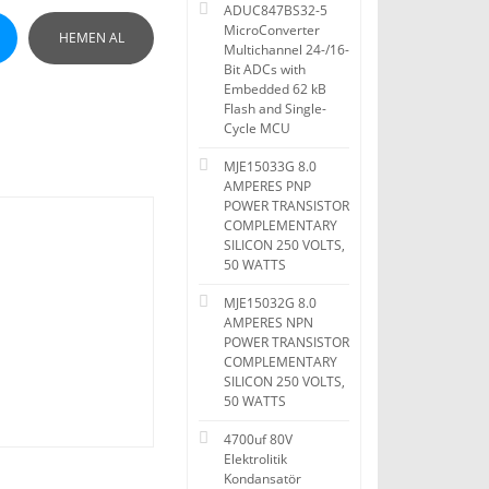
ADUC847BS32-5
MicroConverter
HEMEN AL
Multichannel 24-/16-
Bit ADCs with
Embedded 62 kB
Flash and Single-
Cycle MCU
MJE15033G 8.0
AMPERES PNP
POWER TRANSISTOR
COMPLEMENTARY
SILICON 250 VOLTS,
50 WATTS
MJE15032G 8.0
AMPERES NPN
POWER TRANSISTOR
COMPLEMENTARY
SILICON 250 VOLTS,
50 WATTS
4700uf 80V
Elektrolitik
Kondansatör