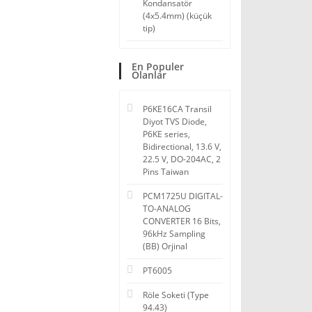
Kondansatör
(4x5.4mm) (küçük
tip)
En Populer
Olanlar
P6KE16CA Transil
Diyot TVS Diode,
P6KE series,
Bidirectional, 13.6 V,
22.5 V, DO-204AC, 2
Pins Taiwan
PCM1725U DIGITAL-
TO-ANALOG
CONVERTER 16 Bits,
96kHz Sampling
(BB) Orjinal
PT6005
Röle Soketi (Type
94.43)