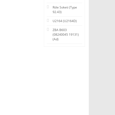
Röle Soketi (Type
92.43)
U2164 (U2164D)
ZBA B603
(08240045 19131)
(Ad)