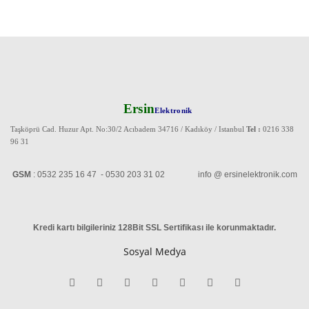
Ersin
Elektronik
Taşköprü Cad. Huzur Apt. No:30/2 Acıbadem 34716 / Kadıköy / Istanbul
Tel :
0216 338
96 31
GSM
: 0532 235 16 47 - 0530 203 31 02 info @ ersinelektronik.com
Kredi kartı bilgileriniz 128Bit SSL Sertifikası ile korunmaktadır
.
Sosyal Medya