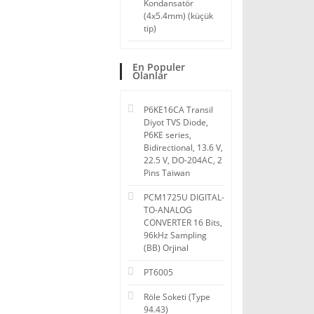
Kondansatör
(4x5.4mm) (küçük
tip)
En Populer
Olanlar
P6KE16CA Transil
Diyot TVS Diode,
P6KE series,
Bidirectional, 13.6 V,
22.5 V, DO-204AC, 2
Pins Taiwan
PCM1725U DIGITAL-
TO-ANALOG
CONVERTER 16 Bits,
96kHz Sampling
(BB) Orjinal
PT6005
Röle Soketi (Type
94.43)