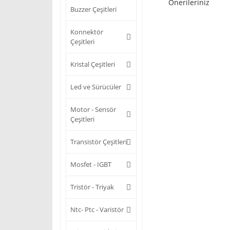
Önerileriniz
Buzzer Çeşitleri
Konnektör
Çeşitleri
Kristal Çeşitleri
Led ve Sürücüler
Motor - Sensör
Çeşitleri
Transistör Çeşitleri
Mosfet - IGBT
Tristör - Triyak
Ntc- Ptc - Varistör