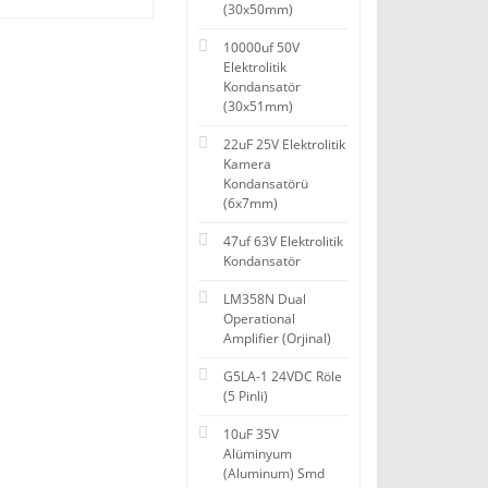
(30x50mm)
10000uf 50V
Elektrolitik
Kondansatör
(30x51mm)
22uF 25V Elektrolitik
Kamera
Kondansatörü
(6x7mm)
47uf 63V Elektrolitik
Kondansatör
LM358N Dual
Operational
Amplifier (Orjinal)
G5LA-1 24VDC Röle
(5 Pinli)
10uF 35V
Alüminyum
(Aluminum) Smd