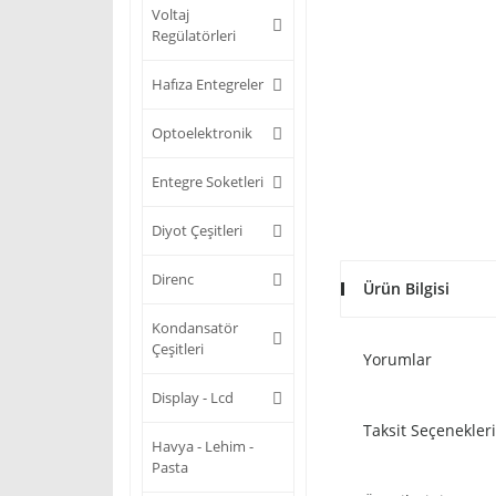
Voltaj
Regülatörleri
Hafıza Entegreler
Optoelektronik
Entegre Soketleri
Diyot Çeşitleri
Direnc
Ürün Bilgisi
Kondansatör
Çeşitleri
Yorumlar
Display - Lcd
Taksit Seçenekleri
Havya - Lehim -
Pasta