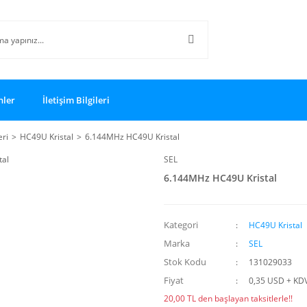
nler
İletişim Bilgileri
eri
HC49U Kristal
6.144MHz HC49U Kristal
SEL
6.144MHz HC49U Kristal
Kategori
HC49U Kristal
Marka
SEL
Stok Kodu
131029033
Fiyat
0,35 USD + KD
20,00 TL den başlayan taksitlerle!!