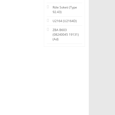
Röle Soketi (Type
92.43)
U2164 (U2164D)
ZBA B603
(08240045 19131)
(Ad)