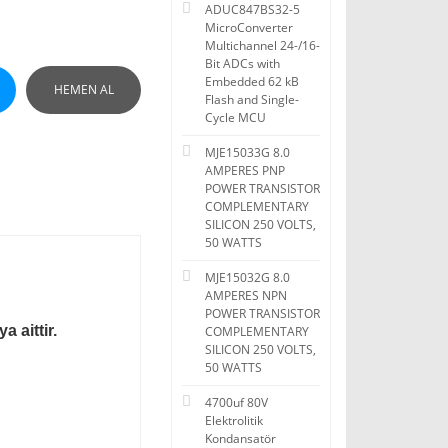
ADUC847BS32-5
MicroConverter
Multichannel 24-/16-
Bit ADCs with
Embedded 62 kB
HEMEN AL
Flash and Single-
Cycle MCU
MJE15033G 8.0
AMPERES PNP
POWER TRANSISTOR
COMPLEMENTARY
SILICON 250 VOLTS,
50 WATTS
MJE15032G 8.0
AMPERES NPN
POWER TRANSISTOR
 aittir.
COMPLEMENTARY
SILICON 250 VOLTS,
50 WATTS
4700uf 80V
Elektrolitik
Kondansatör