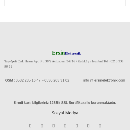
Ersin
Elektronik
Taşköprü Cad. Huzur Apt. No:30/2 Acıbadem 34716 / Kadıköy / Istanbul
Tel :
0216 338
96 31
GSM
: 0532 235 16 47 - 0530 203 31 02 info @ ersinelektronik.com
Kredi kartı bilgileriniz 128Bit SSL Sertifikası ile korunmaktadır
.
Sosyal Medya