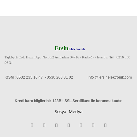
Ersin
Elektronik
Taşköprü Cad. Huzur Apt. No:30/2 Acıbadem 34716 / Kadıköy / Istanbul
Tel :
0216 338
96 31
GSM
: 0532 235 16 47 - 0530 203 31 02 info @ ersinelektronik.com
Kredi kartı bilgileriniz 128Bit SSL Sertifikası ile korunmaktadır
.
Sosyal Medya