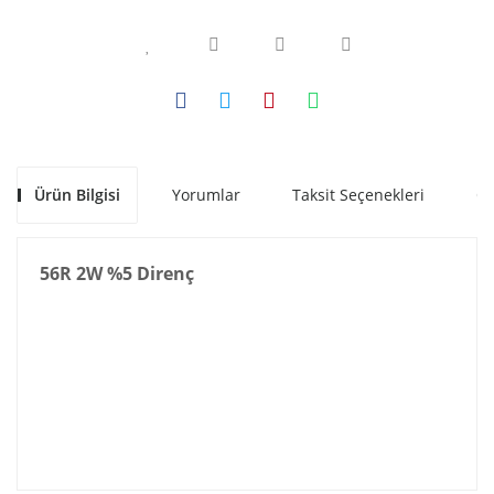
Ürün Bilgisi
Yorumlar
Taksit Seçenekleri
Ön
56R 2W %5 Direnç