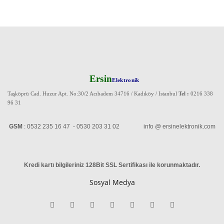
Ersin
Elektronik
Taşköprü Cad. Huzur Apt. No:30/2 Acıbadem 34716 / Kadıköy / Istanbul
Tel :
0216 338
96 31
GSM
: 0532 235 16 47 - 0530 203 31 02 info @ ersinelektronik.com
Kredi kartı bilgileriniz 128Bit SSL Sertifikası ile korunmaktadır
.
Sosyal Medya