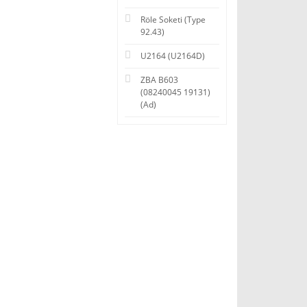
Röle Soketi (Type
92.43)
U2164 (U2164D)
ZBA B603
(08240045 19131)
(Ad)