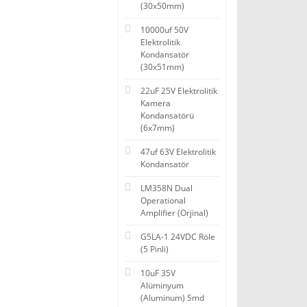
(30x50mm)
10000uf 50V
Elektrolitik
Kondansatör
(30x51mm)
22uF 25V Elektrolitik
Kamera
Kondansatörü
(6x7mm)
47uf 63V Elektrolitik
Kondansatör
LM358N Dual
Operational
Amplifier (Orjinal)
G5LA-1 24VDC Röle
(5 Pinli)
10uF 35V
Alüminyum
(Aluminum) Smd