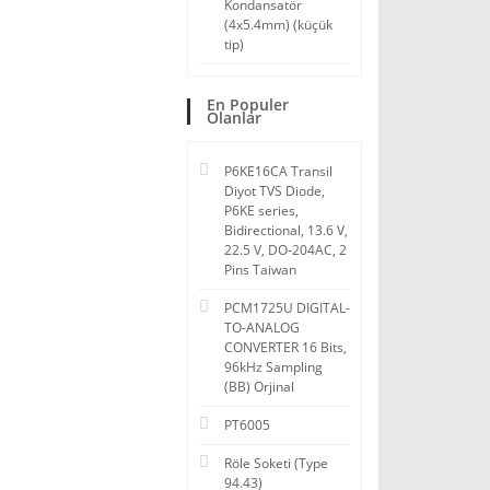
Kondansatör
(4x5.4mm) (küçük
tip)
En Populer
Olanlar
P6KE16CA Transil
Diyot TVS Diode,
P6KE series,
Bidirectional, 13.6 V,
22.5 V, DO-204AC, 2
Pins Taiwan
PCM1725U DIGITAL-
TO-ANALOG
CONVERTER 16 Bits,
96kHz Sampling
(BB) Orjinal
PT6005
Röle Soketi (Type
94.43)