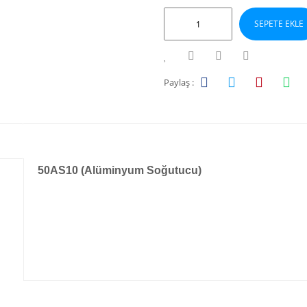
SEPETE EKLE
Paylaş :
50AS10 (Alüminyum Soğutucu)