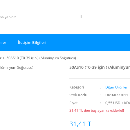
nler
İletişim Bilgileri
r
50AS10 (T0-39 için ) (Alüminyum Soğutucu)
50AS10 (T0-39 için ) (Alüminy
Kategori
Diğer Ürünler
Stok Kodu
UK160223011
Fiyat
0,55 USD + KD
31,41 TL den başlayan taksitlerle!!
31,41 TL