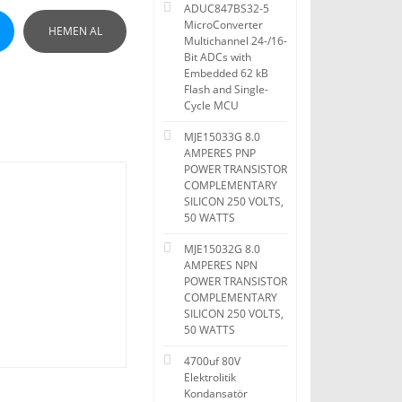
ADUC847BS32-5
MicroConverter
HEMEN AL
Multichannel 24-/16-
Bit ADCs with
Embedded 62 kB
Flash and Single-
Cycle MCU
MJE15033G 8.0
AMPERES PNP
POWER TRANSISTOR
COMPLEMENTARY
SILICON 250 VOLTS,
50 WATTS
MJE15032G 8.0
AMPERES NPN
POWER TRANSISTOR
COMPLEMENTARY
SILICON 250 VOLTS,
50 WATTS
4700uf 80V
Elektrolitik
Kondansatör