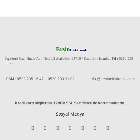
Ersin
Elektronik
Taşköprü Cad. Huzur Apt. No:30/2 Acıbadem 34716 / Kadıköy / Istanbul
Tel :
0216 338
96 31
GSM
: 0532 235 16 47 - 0530 203 31 02 info @ ersinelektronik.com
Kredi kartı bilgileriniz 128Bit SSL Sertifikası ile korunmaktadır
.
Sosyal Medya