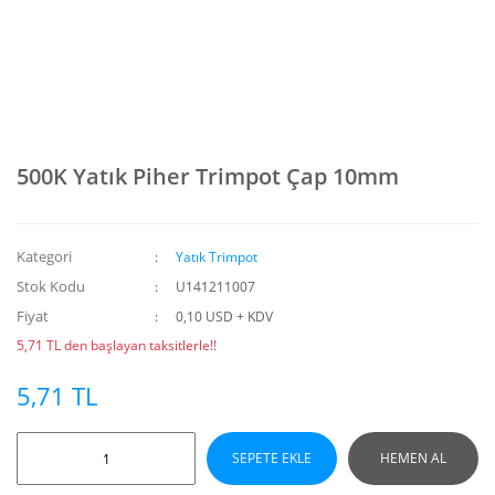
500K Yatık Piher Trimpot Çap 10mm
Kategori
Yatık Trimpot
Stok Kodu
U141211007
Fiyat
0,10 USD + KDV
5,71 TL den başlayan taksitlerle!!
5,71 TL
SEPETE EKLE
HEMEN AL