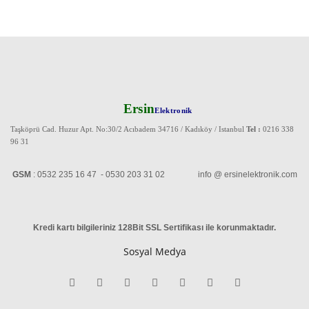
Ersin
Elektronik
Taşköprü Cad. Huzur Apt. No:30/2 Acıbadem 34716 / Kadıköy / Istanbul
Tel :
0216 338
96 31
GSM
: 0532 235 16 47 - 0530 203 31 02 info @ ersinelektronik.com
Kredi kartı bilgileriniz 128Bit SSL Sertifikası ile korunmaktadır
.
Sosyal Medya