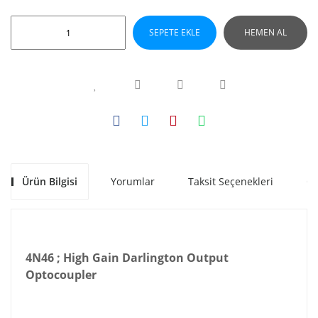
SEPETE EKLE
HEMEN AL
Ürün Bilgisi
Yorumlar
Taksit Seçenekleri
Ön
4N46 ; High Gain Darlington Output
Optocoupler