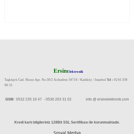
Ersin
Elektronik
Taşköprü Cad. Huzur Apt. No:30/2 Acıbadem 34716 / Kadıköy / Istanbul
Tel :
0216 338
96 31
GSM
: 0532 235 16 47 - 0530 203 31 02 info @ ersinelektronik.com
Kredi kartı bilgileriniz 128Bit SSL Sertifikası ile korunmaktadır
.
Sosyal Medya