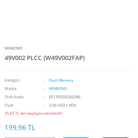
WINBOND
49V002 PLCC (W49V002FAP)
Kategori
Flash Memory
Marka
WINBOND
Stok Kodu
EE17052023(I248)
Fiyat
3,50 USD + KDV
35,65 TL den başlayan taksitlerle!!
199,96 TL