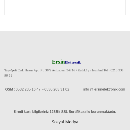
Ersin
Elektronik
Taşköprü Cad. Huzur Apt. No:30/2 Acıbadem 34716 / Kadıköy / Istanbul
Tel :
0216 338
96 31
GSM
: 0532 235 16 47 - 0530 203 31 02 info @ ersinelektronik.com
Kredi kartı bilgileriniz 128Bit SSL Sertifikası ile korunmaktadır
.
Sosyal Medya