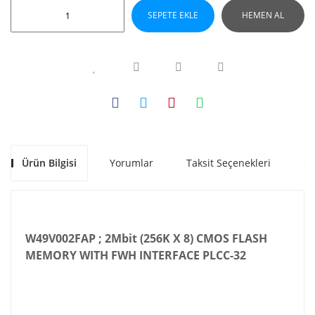
SEPETE EKLE
HEMEN AL
Ürün Bilgisi
Yorumlar
Taksit Seçenekleri
Ön
W49V002FAP ; 2Mbit (256K X 8) CMOS FLASH
MEMORY WITH FWH INTERFACE PLCC-32