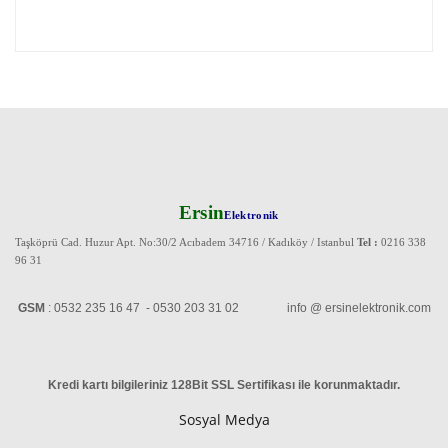
Ersin
Elektronik
Taşköprü Cad. Huzur Apt. No:30/2 Acıbadem 34716 / Kadıköy / Istanbul
Tel :
0216 338
96 31
GSM
: 0532 235 16 47 - 0530 203 31 02 info @ ersinelektronik.com
Kredi kartı bilgileriniz 128Bit SSL Sertifikası ile korunmaktadır
.
Sosyal Medya