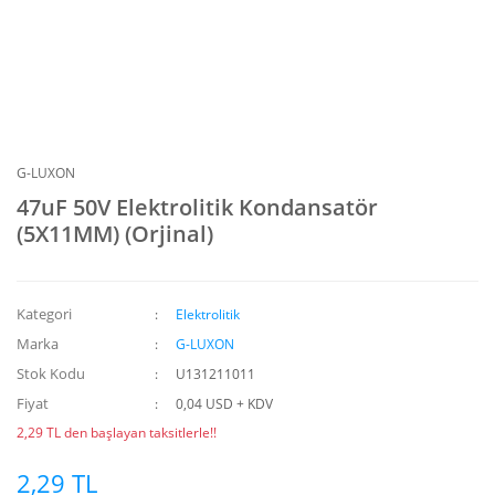
G-LUXON
47uF 50V Elektrolitik Kondansatör
(5X11MM) (Orjinal)
Kategori
Elektrolitik
Marka
G-LUXON
Stok Kodu
U131211011
Fiyat
0,04 USD + KDV
2,29 TL den başlayan taksitlerle!!
2,29 TL