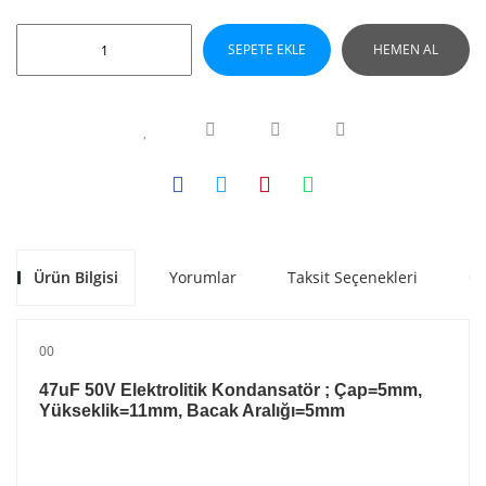
SEPETE EKLE
HEMEN AL
Ürün Bilgisi
Yorumlar
Taksit Seçenekleri
Ön
00
47uF 50V Elektrolitik Kondansatör ; Çap=5mm,
Yükseklik=11mm, Bacak Aralığı=5mm