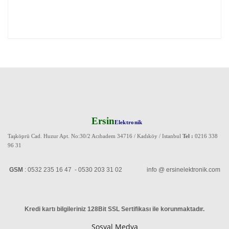
Ersin
Elektronik
Taşköprü Cad. Huzur Apt. No:30/2 Acıbadem 34716 / Kadıköy / Istanbul
Tel :
0216 338
96 31
GSM
: 0532 235 16 47 - 0530 203 31 02 info @ ersinelektronik.com
Kredi kartı bilgileriniz 128Bit SSL Sertifikası ile korunmaktadır
.
Sosyal Medya