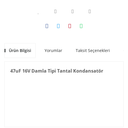
Ürün Bilgisi
Yorumlar
Taksit Seçenekleri
Ön
47uF 16V Damla Tipi Tantal Kondansatör