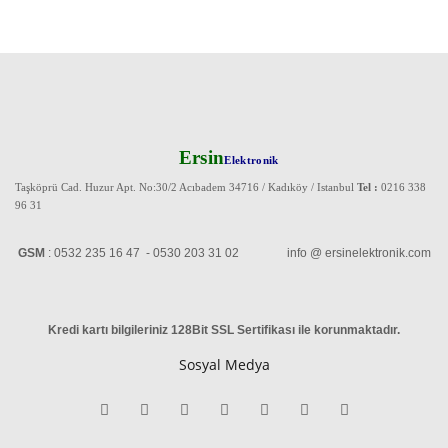
Ersin
Elektronik
Taşköprü Cad. Huzur Apt. No:30/2 Acıbadem 34716 / Kadıköy / Istanbul
Tel :
0216 338
96 31
GSM
: 0532 235 16 47 - 0530 203 31 02 info @ ersinelektronik.com
Kredi kartı bilgileriniz 128Bit SSL Sertifikası ile korunmaktadır
.
Sosyal Medya