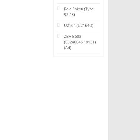
Röle Soketi (Type
92.43)
U2164 (U2164D)
ZBA B603
(08240045 19131)
(Ad)