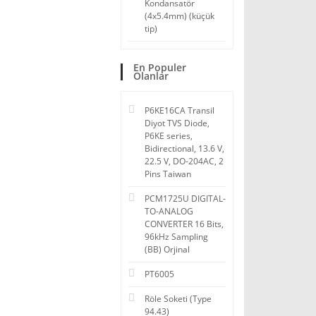
Kondansatör
(4x5.4mm) (küçük
tip)
En Populer
Olanlar
P6KE16CA Transil
Diyot TVS Diode,
P6KE series,
Bidirectional, 13.6 V,
22.5 V, DO-204AC, 2
Pins Taiwan
PCM1725U DIGITAL-
TO-ANALOG
CONVERTER 16 Bits,
96kHz Sampling
(BB) Orjinal
PT6005
Röle Soketi (Type
94.43)