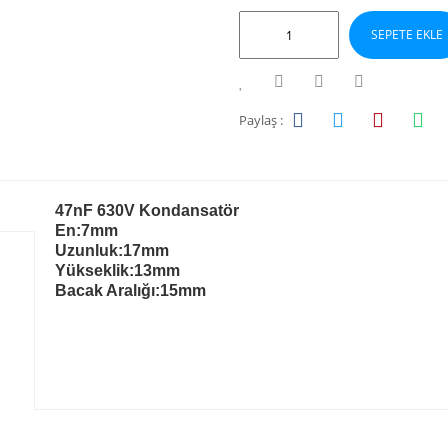
SEPETE EKLE
Paylaş :
47nF 630V Kondansatör
En:7mm
Uzunluk:17mm
Yükseklik:13mm
Bacak Aralığı:15mm