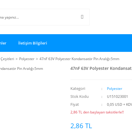
nler
İletişim Bilgileri
Çeşitleri
Polyester
47nF 63V Polyester Kondansatör Pin Aralığı:5mm
47nF 63V Polyester Kondansat
Kategori
Polyester
Stok Kodu
U151023001
Fiyat
0,05 USD + KD
2,86 TL den başlayan taksitlerle!!
2,86 TL