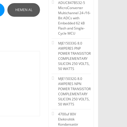
ADUC847BS32-5
MicroConverter
HEMEN AL
Multichannel 24-/16-
Bit ADCs with
Embedded 62 kB
Flash and Single-
Cycle MCU
MJE15033G 8.0
AMPERES PNP
POWER TRANSISTOR
COMPLEMENTARY
SILICON 250 VOLTS,
50 WATTS
MJE15032G 8.0
AMPERES NPN
POWER TRANSISTOR
COMPLEMENTARY
SILICON 250 VOLTS,
50 WATTS
4700uf 80V
Elektrolitik
Kondansatör