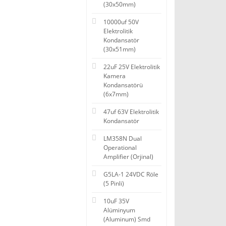
(30x50mm)
10000uf 50V
Elektrolitik
Kondansatör
(30x51mm)
22uF 25V Elektrolitik
Kamera
Kondansatörü
(6x7mm)
47uf 63V Elektrolitik
Kondansatör
LM358N Dual
Operational
Amplifier (Orjinal)
G5LA-1 24VDC Röle
(5 Pinli)
10uF 35V
Alüminyum
(Aluminum) Smd