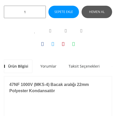
SEPETE EKLE
HEMEN AL
Ürün Bilgisi
Yorumlar
Taksit Seçenekleri
Ön
47NF 1000V (MKS-4) Bacak aralığı 22mm
Polyester Kondansatör