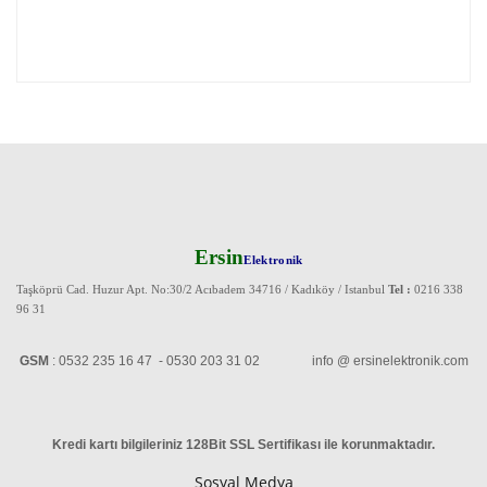
Ersin
Elektronik
Taşköprü Cad. Huzur Apt. No:30/2 Acıbadem 34716 / Kadıköy / Istanbul
Tel :
0216 338
96 31
GSM
: 0532 235 16 47 - 0530 203 31 02 info @ ersinelektronik.com
Kredi kartı bilgileriniz 128Bit SSL Sertifikası ile korunmaktadır
.
Sosyal Medya