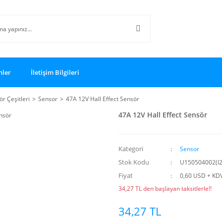
nler
İletişim Bilgileri
r Çeşitleri
Sensor
47A 12V Hall Effect Sensör
47A 12V Hall Effect Sensör
Kategori
Sensor
Stok Kodu
U150504002(I2
Fiyat
0,60 USD + KD
34,27 TL den başlayan taksitlerle!!
34,27 TL