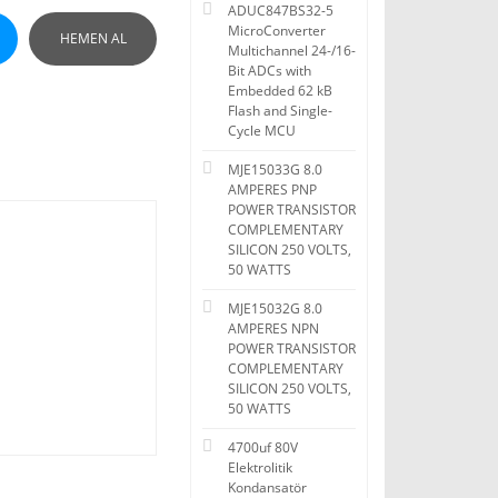
ADUC847BS32-5
MicroConverter
HEMEN AL
Multichannel 24-/16-
Bit ADCs with
Embedded 62 kB
Flash and Single-
Cycle MCU
MJE15033G 8.0
AMPERES PNP
POWER TRANSISTOR
COMPLEMENTARY
SILICON 250 VOLTS,
50 WATTS
MJE15032G 8.0
AMPERES NPN
POWER TRANSISTOR
COMPLEMENTARY
SILICON 250 VOLTS,
50 WATTS
4700uf 80V
Elektrolitik
Kondansatör