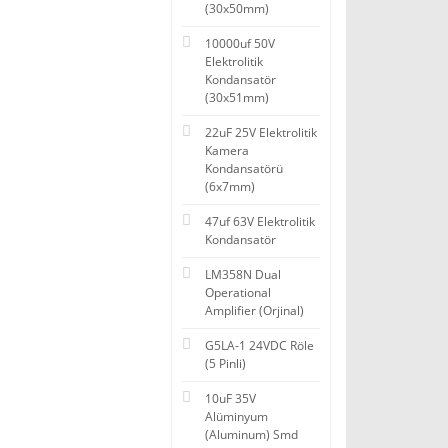
(30x50mm)
10000uf 50V
Elektrolitik
Kondansatör
(30x51mm)
22uF 25V Elektrolitik
Kamera
Kondansatörü
(6x7mm)
47uf 63V Elektrolitik
Kondansatör
LM358N Dual
Operational
Amplifier (Orjinal)
G5LA-1 24VDC Röle
(5 Pinli)
10uF 35V
Alüminyum
(Aluminum) Smd