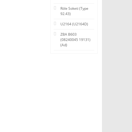
Röle Soketi (Type
92.43)
U2164 (U2164D)
ZBA B603
(08240045 19131)
(Ad)