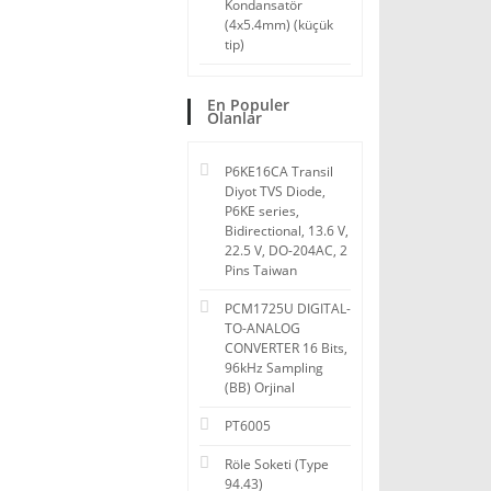
Kondansatör
(4x5.4mm) (küçük
tip)
En Populer
Olanlar
P6KE16CA Transil
Diyot TVS Diode,
P6KE series,
Bidirectional, 13.6 V,
22.5 V, DO-204AC, 2
Pins Taiwan
PCM1725U DIGITAL-
TO-ANALOG
CONVERTER 16 Bits,
96kHz Sampling
(BB) Orjinal
PT6005
Röle Soketi (Type
94.43)