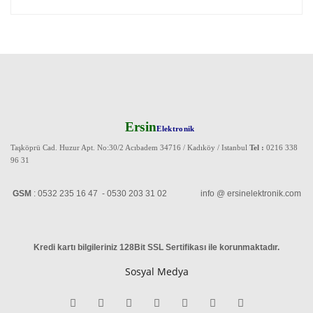
Ersin
Elektronik
Taşköprü Cad. Huzur Apt. No:30/2 Acıbadem 34716 / Kadıköy / Istanbul
Tel :
0216 338
96 31
GSM
: 0532 235 16 47 - 0530 203 31 02 info @ ersinelektronik.com
Kredi kartı bilgileriniz 128Bit SSL Sertifikası ile korunmaktadır
.
Sosyal Medya