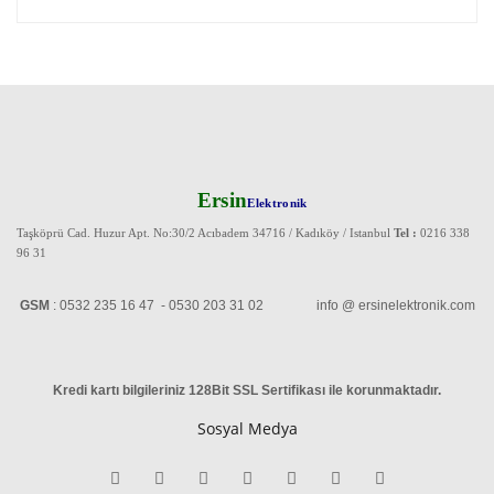
Ersin
Elektronik
Taşköprü Cad. Huzur Apt. No:30/2 Acıbadem 34716 / Kadıköy / Istanbul
Tel :
0216 338
96 31
GSM
: 0532 235 16 47 - 0530 203 31 02 info @ ersinelektronik.com
Kredi kartı bilgileriniz 128Bit SSL Sertifikası ile korunmaktadır
.
Sosyal Medya