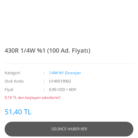
430R 1/4W %1 (100 Ad. Fiyatı)
Kategori
1/4W %1 Dirençler
Stok Kodu
U140519002
Fiyat
0,90 USD + KDV
9,16 TL den başlayan taksitlerle!!
51,40 TL
GELİNCE HABER VER