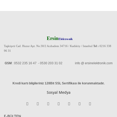
Ersin
Elektronik
Taşköprü Cad. Huzur Apt. No:30/2 Acıbadem 34716 / Kadıköy / Istanbul
Tel :
0216 338
96 31
GSM
: 0532 235 16 47 - 0530 203 31 02 info @ ersinelektronik.com
Kredi kartı bilgileriniz 128Bit SSL Sertifikası ile korunmaktadır
.
Sosyal Medya
E-BÜLTEN