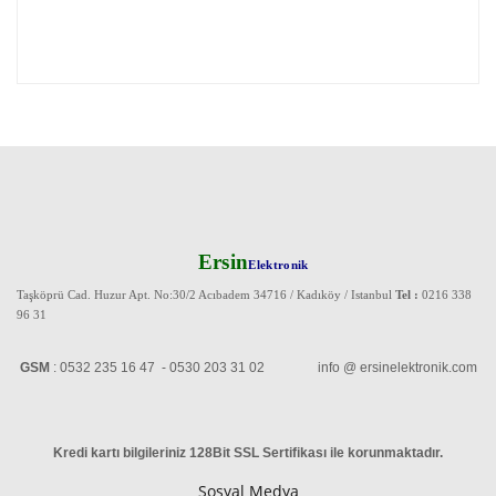
Ersin
Elektronik
Taşköprü Cad. Huzur Apt. No:30/2 Acıbadem 34716 / Kadıköy / Istanbul
Tel :
0216 338
96 31
GSM
: 0532 235 16 47 - 0530 203 31 02 info @ ersinelektronik.com
Kredi kartı bilgileriniz 128Bit SSL Sertifikası ile korunmaktadır
.
Sosyal Medya