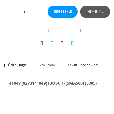
SEPETE EKLE
HEMEN AL
Ürün Bilgisi
Yorumlar
Taksit Seçenekleri
Ön
41049 (0273141049) (BOSCH) (SMA580) (3305)