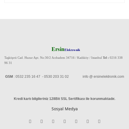
Ersin
Elektronik
Taşköprü Cad. Huzur Apt. No:30/2 Acıbadem 34716 / Kadıköy / Istanbul
Tel :
0216 338
96 31
GSM
: 0532 235 16 47 - 0530 203 31 02 info @ ersinelektronik.com
Kredi kartı bilgileriniz 128Bit SSL Sertifikası ile korunmaktadır
.
Sosyal Medya