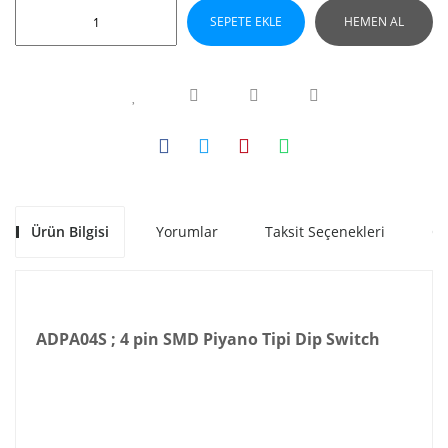
SEPETE EKLE
HEMEN AL
Ürün Bilgisi
Yorumlar
Taksit Seçenekleri
Ön
ADPA04S ; 4 pin SMD Piyano Tipi Dip Switch