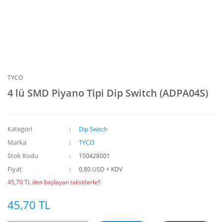
TYCO
4 lü SMD Piyano Tipi Dip Switch (ADPA04S)
Kategori
Dip Switch
Marka
TYCO
Stok Kodu
150428001
Fiyat
0,80 USD + KDV
45,70 TL den başlayan taksitlerle!!
45,70 TL