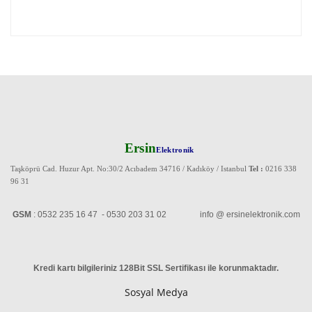
Ersin
Elektronik
Taşköprü Cad. Huzur Apt. No:30/2 Acıbadem 34716 / Kadıköy / Istanbul
Tel :
0216 338
96 31
GSM
: 0532 235 16 47 - 0530 203 31 02 info @ ersinelektronik.com
Kredi kartı bilgileriniz 128Bit SSL Sertifikası ile korunmaktadır
.
Sosyal Medya