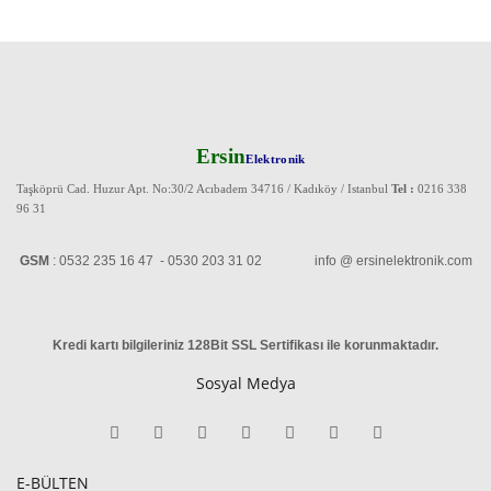
Ersin
Elektronik
Taşköprü Cad. Huzur Apt. No:30/2 Acıbadem 34716 / Kadıköy / Istanbul
Tel :
0216 338
96 31
GSM
: 0532 235 16 47 - 0530 203 31 02 info @ ersinelektronik.com
Kredi kartı bilgileriniz 128Bit SSL Sertifikası ile korunmaktadır
.
Sosyal Medya
E-BÜLTEN