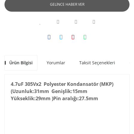
GELİNCE HABER VER
Ürün Bilgisi
Yorumlar
Taksit Seçenekleri
Ön
4.7uF 305Vx2 Polyester Kondansatör (MKP)
(Uzunluk:31mm Genişlik:15mm
Yükseklik:29mm )Pin aralığı:27.5mm