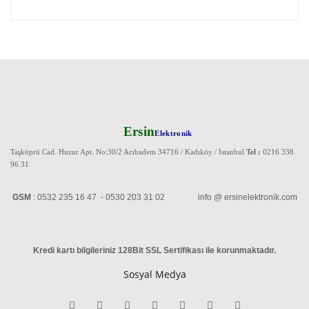
Ersin
Elektronik
Taşköprü Cad. Huzur Apt. No:30/2 Acıbadem 34716 / Kadıköy / Istanbul
Tel :
0216 338
96 31
GSM
: 0532 235 16 47 - 0530 203 31 02 info @ ersinelektronik.com
Kredi kartı bilgileriniz 128Bit SSL Sertifikası ile korunmaktadır
.
Sosyal Medya