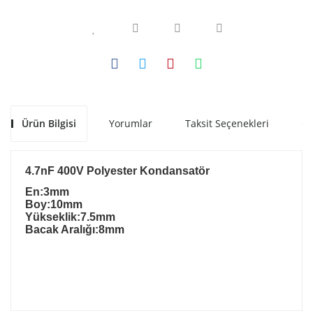
Ürün Bilgisi
Yorumlar
Taksit Seçenekleri
Ön
4.7nF 400V Polyester Kondansatör
En:3mm
Boy:10mm
Yükseklik:7.5mm
Bacak Aralığı:8
mm