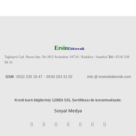
Ersin
Elektronik
Taşköprü Cad. Huzur Apt. No:30/2 Acıbadem 34716 / Kadıköy / Istanbul
Tel :
0216 338
96 31
GSM
: 0532 235 16 47 - 0530 203 31 02 info @ ersinelektronik.com
Kredi kartı bilgileriniz 128Bit SSL Sertifikası ile korunmaktadır
.
Sosyal Medya