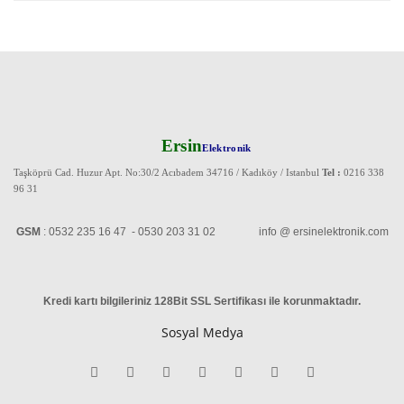
Ersin
Elektronik
Taşköprü Cad. Huzur Apt. No:30/2 Acıbadem 34716 / Kadıköy / Istanbul
Tel :
0216 338
96 31
GSM
: 0532 235 16 47 - 0530 203 31 02 info @ ersinelektronik.com
Kredi kartı bilgileriniz 128Bit SSL Sertifikası ile korunmaktadır
.
Sosyal Medya