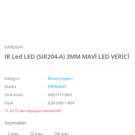
EVERLIGHT
IR Led LED (SIR204-A) 3MM MAVİ LED VERİCİ
Kategori
IR Led Çeşitleri
Marka
EVERLIGHT
Stok Kodu
HO211113001
Fiyat
0,20 USD + KDV
11,43 TL den başlayan taksitlerle!!
Seçenekler
1 Adet
10 Adet
100 Adet