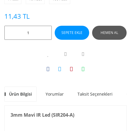
11,43 TL
SEPETE EKLE
HEMEN AL
Ürün Bilgisi
Yorumlar
Taksit Seçenekleri
Ön
3mm Mavi IR Led (SIR204-A)