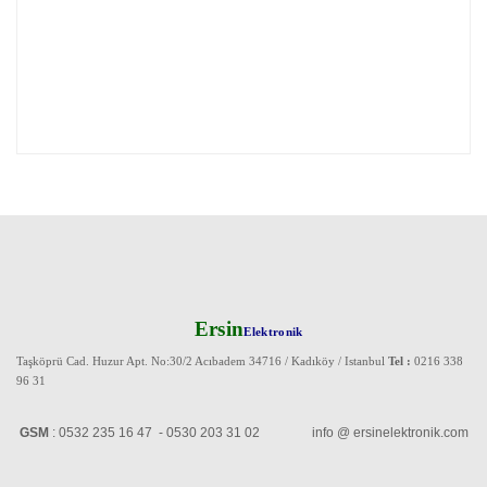
Ersin
Elektronik
Taşköprü Cad. Huzur Apt. No:30/2 Acıbadem 34716 / Kadıköy / Istanbul
Tel :
0216 338
96 31
GSM
: 0532 235 16 47 - 0530 203 31 02 info @ ersinelektronik.com