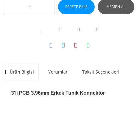
SEPETE EKLE
HEMEN AL
Ürün Bilgisi
Yorumlar
Taksit Seçenekleri
Ön
3'li PCB 3.96mm Erkek Tunik Konnektör