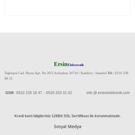
Ersin
Elektronik
Taşköprü Cad. Huzur Apt. No:30/2 Acıbadem 34716 / Kadıköy / Istanbul
Tel :
0216 338
96 31
GSM
: 0532 235 16 47 - 0530 203 31 02 info @ ersinelektronik.com
Kredi kartı bilgileriniz 128Bit SSL Sertifikası ile korunmaktadır
.
Sosyal Medya