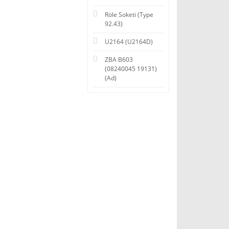
Röle Soketi (Type
92.43)
U2164 (U2164D)
ZBA B603
(08240045 19131)
(Ad)