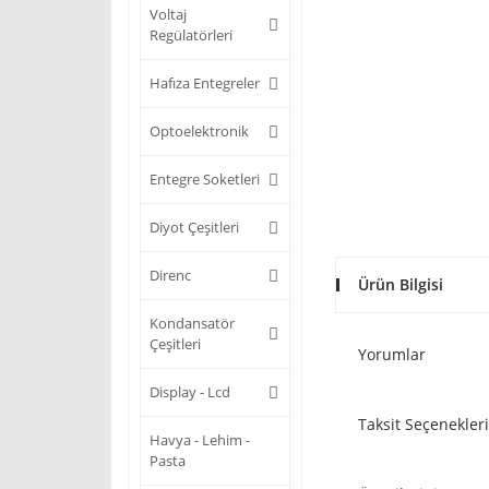
Voltaj
Regülatörleri
Hafıza Entegreler
Optoelektronik
Entegre Soketleri
Diyot Çeşitleri
Direnc
Ürün Bilgisi
Kondansatör
Çeşitleri
Yorumlar
Display - Lcd
Taksit Seçenekleri
Havya - Lehim -
Pasta