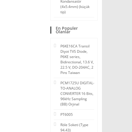
Kondansatör
(4x5.4mm) (küçük
tip)
En Populer
Olanlar
P6KE16CA Transil
Diyot TVS Diode,
P6KE series,
Bidirectional, 13.6 V,
22.5 V, DO-204AC, 2
Pins Taiwan
PCM1725U DIGITAL-
TO-ANALOG
CONVERTER 16 Bits,
96kHz Sampling
(BB) Orjinal
PT6005
Röle Soketi (Type
94.43)