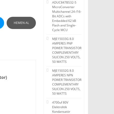
ADUC847BS32-5
MicroConverter
Multichannel 24-/16-
Bit ADCs with
Embedded 62 kB
HEMEN AL
Flash and Single-
Cycle MCU
MJE15033G 8.0
AMPERES PNP
POWER TRANSISTOR
COMPLEMENTARY
SILICON 250 VOLTS,
50 WATTS
MJE15032G 8.0
AMPERES NPN
tor)
POWER TRANSISTOR
COMPLEMENTARY
SILICON 250 VOLTS,
50 WATTS
4700uf 80V
Elektrolitik
Kondansatör