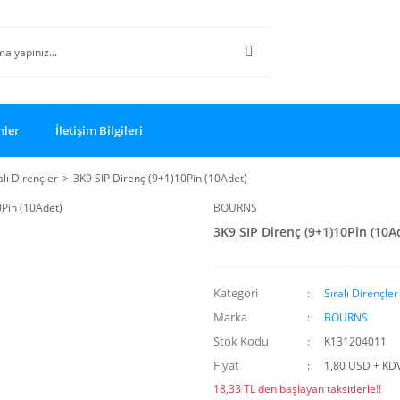
nler
İletişim Bilgileri
alı Dirençler
3K9 SIP Direnç (9+1)10Pin (10Adet)
BOURNS
3K9 SIP Direnç (9+1)10Pin (10A
Kategori
Sıralı Dirençler
Marka
BOURNS
Stok Kodu
K131204011
Fiyat
1,80 USD + KD
18,33 TL den başlayan taksitlerle!!