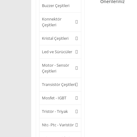
Önerileriniz
Buzzer Çeşitleri
Konnektör
Çeşitleri
Kristal Çeşitleri
Led ve Sürücüler
Motor - Sensör
Çeşitleri
Transistör Çeşitleri
Mosfet - IGBT
Tristör - Triyak
Ntc- Ptc - Varistör