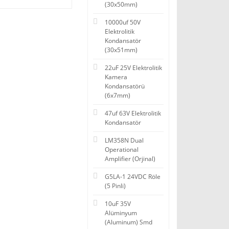
(30x50mm)
10000uf 50V
Elektrolitik
Kondansatör
(30x51mm)
22uF 25V Elektrolitik
Kamera
Kondansatörü
(6x7mm)
47uf 63V Elektrolitik
Kondansatör
LM358N Dual
Operational
Amplifier (Orjinal)
G5LA-1 24VDC Röle
(5 Pinli)
10uF 35V
Alüminyum
(Aluminum) Smd