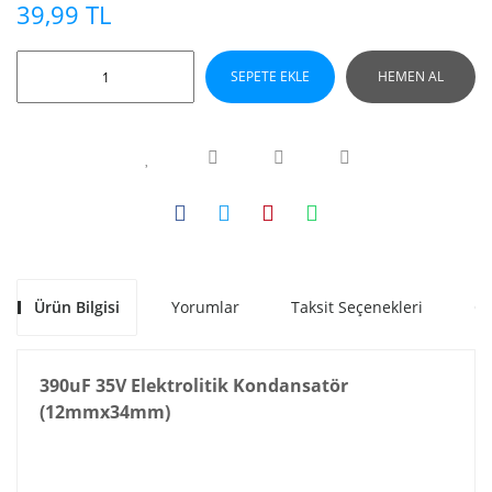
39,99 TL
SEPETE EKLE
HEMEN AL
Ürün Bilgisi
Yorumlar
Taksit Seçenekleri
Ön
390uF 35V Elektrolitik Kondansatör
(12mmx34mm)