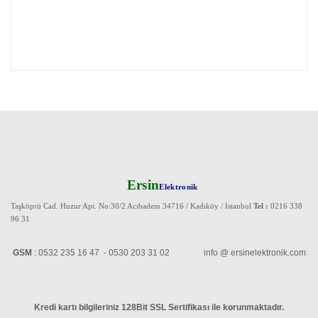
Ersin
Elektronik
Taşköprü Cad. Huzur Apt. No:30/2 Acıbadem 34716 / Kadıköy / Istanbul
Tel :
0216 338
96 31
GSM
: 0532 235 16 47 - 0530 203 31 02 info @ ersinelektronik.com
Kredi kartı bilgileriniz 128Bit SSL Sertifikası ile korunmaktadır
.