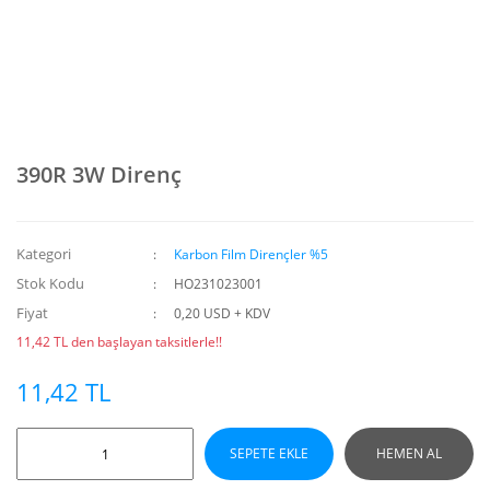
390R 3W Direnç
Kategori
Karbon Film Dirençler %5
Stok Kodu
HO231023001
Fiyat
0,20 USD + KDV
11,42 TL den başlayan taksitlerle!!
11,42 TL
SEPETE EKLE
HEMEN AL