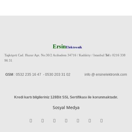
Ersin
Elektronik
Taşköprü Cad. Huzur Apt. No:30/2 Acıbadem 34716 / Kadıköy / Istanbul
Tel :
0216 338
96 31
GSM
: 0532 235 16 47 - 0530 203 31 02 info @ ersinelektronik.com
Kredi kartı bilgileriniz 128Bit SSL Sertifikası ile korunmaktadır
.
Sosyal Medya