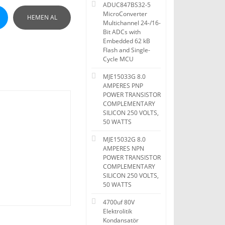
ADUC847BS32-5
MicroConverter
HEMEN AL
Multichannel 24-/16-
Bit ADCs with
Embedded 62 kB
Flash and Single-
Cycle MCU
MJE15033G 8.0
AMPERES PNP
POWER TRANSISTOR
COMPLEMENTARY
SILICON 250 VOLTS,
50 WATTS
MJE15032G 8.0
AMPERES NPN
POWER TRANSISTOR
COMPLEMENTARY
SILICON 250 VOLTS,
50 WATTS
4700uf 80V
Elektrolitik
Kondansatör