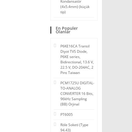
Kondansatör
(4x5.4mm) (küçük
tip)
En Populer
Olanlar
P6KE16CA Transil
Diyot TVS Diode,
P6KE series,
Bidirectional, 13.6 V,
22.5 V, DO-204AC, 2
Pins Taiwan
PCM1725U DIGITAL-
TO-ANALOG
CONVERTER 16 Bits,
96kHz Sampling
(BB) Orjinal
PT6005
Röle Soketi (Type
94.43)