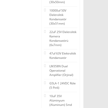
(30x50mm)
10000uf 50V
Elektrolitik
Kondansatör
(30x51mm)
22uF 25V Elektrolitik
Kamera
Kondansatörü
(6x7mm)
47uf 63V Elektrolitik
Kondansatör
LM358N Dual
Operational
Amplifier (Orjinal)
G5LA-1 24VDC Röle
(5 Pinli)
10uF 35V
Alüminyum
(Aluminum) Smd