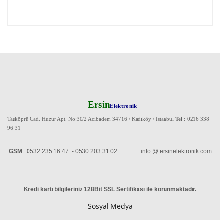
Ersin
Elektronik
Taşköprü Cad. Huzur Apt. No:30/2 Acıbadem 34716 / Kadıköy / Istanbul
Tel :
0216 338
96 31
GSM
: 0532 235 16 47 - 0530 203 31 02 info @ ersinelektronik.com
Kredi kartı bilgileriniz 128Bit SSL Sertifikası ile korunmaktadır
.
Sosyal Medya