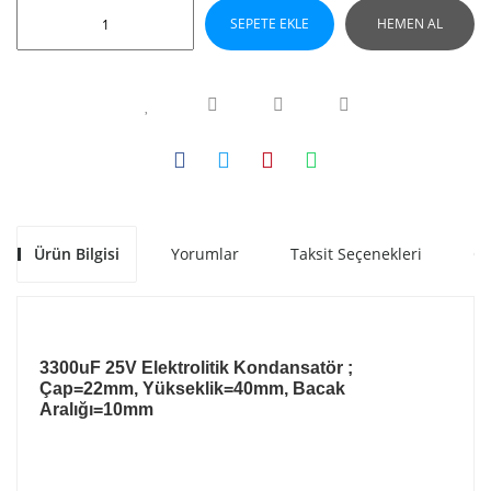
SEPETE EKLE
HEMEN AL
Ürün Bilgisi
Yorumlar
Taksit Seçenekleri
Ön
3300uF 25V Elektrolitik Kondansatör ;
Çap=22mm, Yükseklik=40mm, Bacak
Aralığı=10mm