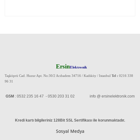
Ersin
Elektronik
Taşköprü Cad. Huzur Apt. No:30/2 Acıbadem 34716 / Kadıköy / Istanbul
Tel :
0216 338
96 31
GSM
: 0532 235 16 47 - 0530 203 31 02 info @ ersinelektronik.com
Kredi kartı bilgileriniz 128Bit SSL Sertifikası ile korunmaktadır
.
Sosyal Medya