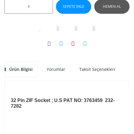
SEPETE EKLE
HEMEN AL
Ürün Bilgisi
Yorumlar
Taksit Seçenekleri
Ön
32 Pin ZIF Socket ; U.S PAT NO: 3763459 232-
7282