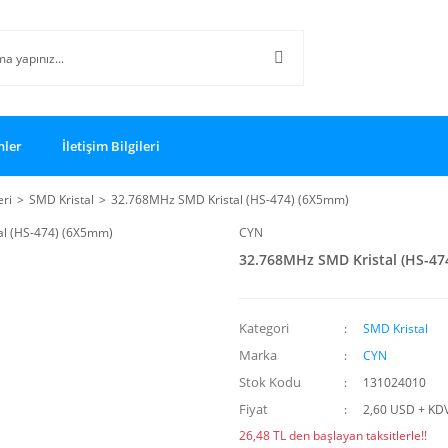
nler
İletişim Bilgileri
eri
SMD Kristal
32.768MHz SMD Kristal (HS-474) (6X5mm)
CYN
32.768MHz SMD Kristal (HS-47
Kategori
SMD Kristal
Marka
CYN
Stok Kodu
131024010
Fiyat
2,60 USD + KD
26,48 TL den başlayan taksitlerle!!