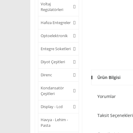
Voltaj
Regülatörleri
Hafıza Entegreler
Optoelektronik
Entegre Soketleri
Diyot Çeşitleri
Direnc
Ürün Bilgisi
Kondansatör
Çeşitleri
Yorumlar
Display - Lcd
Taksit Seçenekleri
Havya - Lehim -
Pasta