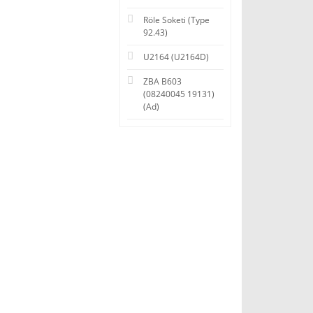
Röle Soketi (Type
92.43)
U2164 (U2164D)
ZBA B603
(08240045 19131)
(Ad)