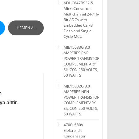
ADUC847BS32-5
MicroConverter
Multichannel 24-/16-
Bit ADCs with
Embedded 62 kB
HEMEN AL
Flash and Single-
Cycle MCU
MJE15033G 8.0
AMPERES PNP
POWER TRANSISTOR
COMPLEMENTARY
SILICON 250 VOLTS,
50 WATTS
MJE15032G 8.0
AMPERES NPN
m
POWER TRANSISTOR
 aittir.
COMPLEMENTARY
SILICON 250 VOLTS,
50 WATTS
4700uf 80V
Elektrolitik
Kondansatör