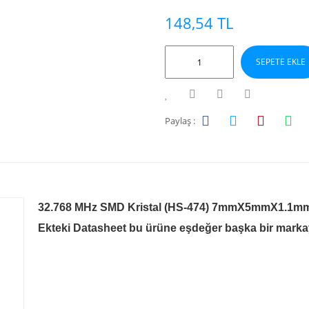
148,54 TL
SEPETE EKLE
Paylaş :
32.768 MHz SMD Kristal (HS-474) 7mmX5mmX1.1m
Ekteki Datasheet bu ürüne eşdeğer başka bir markaya