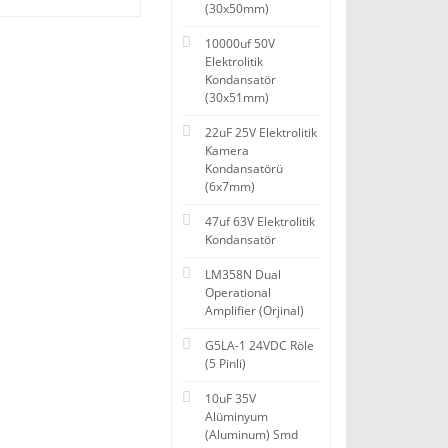
(30x50mm)
10000uf 50V
Elektrolitik
Kondansatör
(30x51mm)
22uF 25V Elektrolitik
Kamera
Kondansatörü
(6x7mm)
47uf 63V Elektrolitik
Kondansatör
LM358N Dual
Operational
Amplifier (Orjinal)
G5LA-1 24VDC Röle
(5 Pinli)
10uF 35V
Alüminyum
(Aluminum) Smd