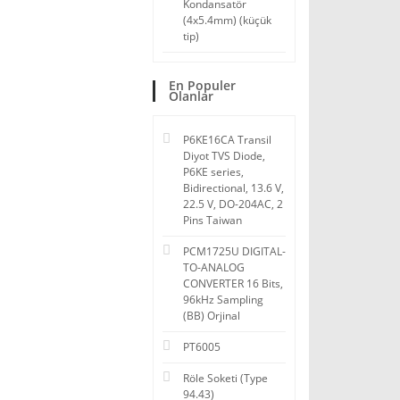
Kondansatör
(4x5.4mm) (küçük
tip)
En Populer
Olanlar
P6KE16CA Transil
Diyot TVS Diode,
P6KE series,
Bidirectional, 13.6 V,
22.5 V, DO-204AC, 2
Pins Taiwan
PCM1725U DIGITAL-
TO-ANALOG
CONVERTER 16 Bits,
96kHz Sampling
(BB) Orjinal
PT6005
Röle Soketi (Type
94.43)