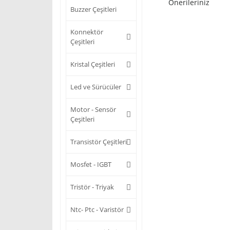
Önerileriniz
Buzzer Çeşitleri
Konnektör
Çeşitleri
Kristal Çeşitleri
Led ve Sürücüler
Motor - Sensör
Çeşitleri
Transistör Çeşitleri
Mosfet - IGBT
Tristör - Triyak
Ntc- Ptc - Varistör