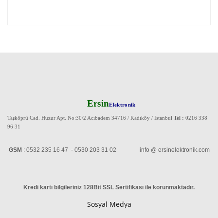
Ersin
Elektronik
Taşköprü Cad. Huzur Apt. No:30/2 Acıbadem 34716 / Kadıköy / Istanbul
Tel :
0216 338
96 31
GSM
: 0532 235 16 47 - 0530 203 31 02 info @ ersinelektronik.com
Kredi kartı bilgileriniz 128Bit SSL Sertifikası ile korunmaktadır
.
Sosyal Medya