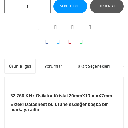
SEPETE EKLE
HEMEN AL
Ürün Bilgisi
Yorumlar
Taksit Seçenekleri
Ön
32.768 KHz Osilator Kristal 20
mmX13mmX7mm
Ekteki Datasheet bu ürüne eşdeğer başka bir
markaya aittir.