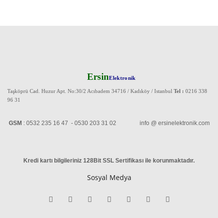
Ersin
Elektronik
Taşköprü Cad. Huzur Apt. No:30/2 Acıbadem 34716 / Kadıköy / Istanbul
Tel :
0216 338
96 31
GSM
: 0532 235 16 47 - 0530 203 31 02 info @ ersinelektronik.com
Kredi kartı bilgileriniz 128Bit SSL Sertifikası ile korunmaktadır
.
Sosyal Medya