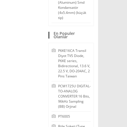
(Aluminum) Smd
Kondansatör
(4x5.4mm) (küçük
tip)
En Populer
Olanlar
P6KE16CA Transil
Diyot TVS Diode,
P6KE series,
Bidirectional, 13.6 V,
22.5 V, DO-204AC, 2
Pins Taiwan
PCM1725U DIGITAL-
TO-ANALOG
CONVERTER 16 Bits,
96kHz Sampling
(BB) Orjinal
PT6005
Röle Soketi (Type