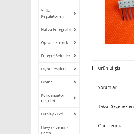
Voltaj
Regülatörleri
Hafıza Entegreler
Optoelektronik
Entegre Soketleri
Ürün Bilgisi
Diyot Çeşitleri
Direnc
Yorumlar
Kondansatör
Çeşitleri
Taksit Seçenekleri
Display - Lcd
Önerileriniz
Havya - Lehim -
Pasta