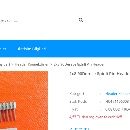
nler
İletişim Bilgileri
şitleri
Header Konnektörler
2x8 90Derece 8pinli Pin Header
2x8 90Derece 8pinli Pin Heade
Kategori
Header Konnek
Stok Kodu
HO171106003
Fiyat
0,08 USD + KD
4,57 TL den başlayan taksitlerle!!