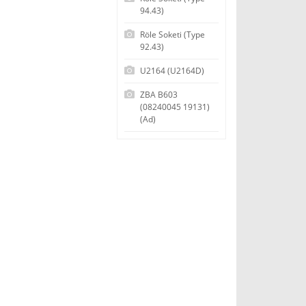
94.43)
Röle Soketi (Type
92.43)
U2164 (U2164D)
ZBA B603
(08240045 19131)
(Ad)