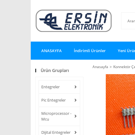
ANASAYFA
İndirimli Ürünler
Yeni Ürü
Anasayfa
Konnektör Çe
Ürün Grupları
Entegreler
Pic Entegreler
Microprocessor -
Mcu
Dijital Entegreler