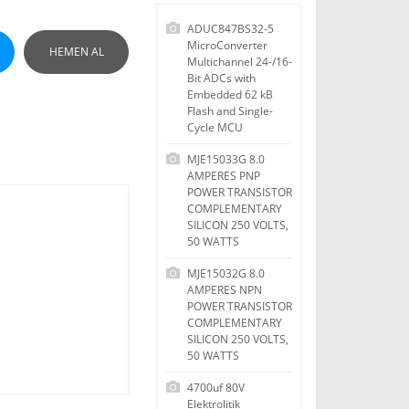
ADUC847BS32-5
MicroConverter
HEMEN AL
Multichannel 24-/16-
Bit ADCs with
Embedded 62 kB
Flash and Single-
Cycle MCU
MJE15033G 8.0
AMPERES PNP
POWER TRANSISTOR
COMPLEMENTARY
SILICON 250 VOLTS,
50 WATTS
MJE15032G 8.0
AMPERES NPN
POWER TRANSISTOR
COMPLEMENTARY
SILICON 250 VOLTS,
50 WATTS
4700uf 80V
Elektrolitik