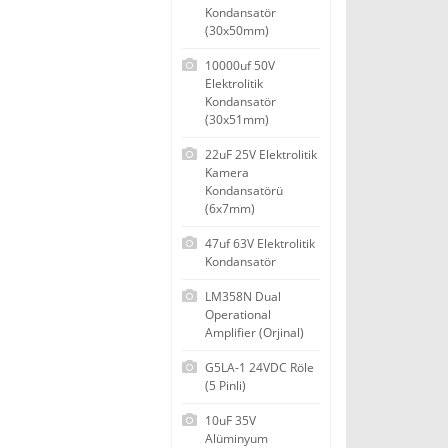
Kondansatör
(30x50mm)
10000uf 50V
Elektrolitik
Kondansatör
(30x51mm)
22uF 25V Elektrolitik
Kamera
Kondansatörü
(6x7mm)
47uf 63V Elektrolitik
Kondansatör
LM358N Dual
Operational
Amplifier (Orjinal)
G5LA-1 24VDC Röle
(5 Pinli)
10uF 35V
Alüminyum