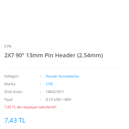
CYN
2X7 90° 13mm Pin Header (2.54mm)
Kategori
Header Konnektörler
Marka
CYN
Stok Kodu
140321011
Fiyat
0,13 USD + KDV
7,43 TL den başlayan taksitlerle!!
7,43 TL