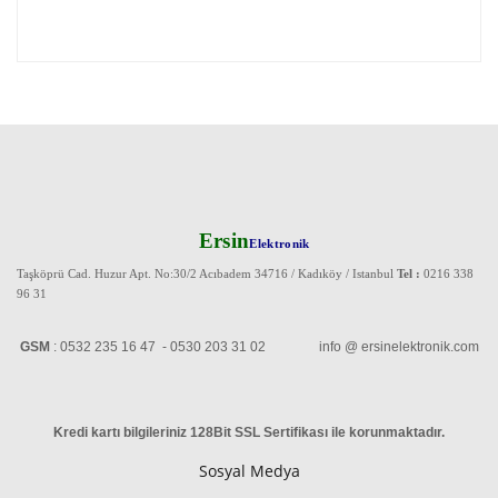
Ersin
Elektronik
Taşköprü Cad. Huzur Apt. No:30/2 Acıbadem 34716 / Kadıköy / Istanbul
Tel :
0216 338
96 31
GSM
: 0532 235 16 47 - 0530 203 31 02 info @ ersinelektronik.com
Kredi kartı bilgileriniz 128Bit SSL Sertifikası ile korunmaktadır
.
Sosyal Medya