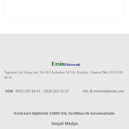
Ersin
Elektronik
Taşköprü Cad. Huzur Apt. No:30/2 Acıbadem 34716 / Kadıköy / Istanbul
Tel :
0216 338
96 31
GSM
: 0532 235 16 47 - 0530 203 31 02 info @ ersinelektronik.com
Kredi kartı bilgileriniz 128Bit SSL Sertifikası ile korunmaktadır
.
Sosyal Medya