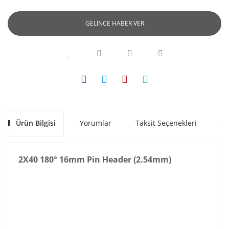
GELİNCE HABER VER
Ürün Bilgisi
Yorumlar
Taksit Seçenekleri
Ön
2X40 180° 16mm Pin Header (2.54mm)