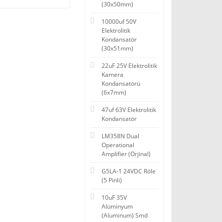
(30x50mm)
10000uf 50V
Elektrolitik
Kondansatör
(30x51mm)
22uF 25V Elektrolitik
Kamera
Kondansatörü
(6x7mm)
47uf 63V Elektrolitik
Kondansatör
LM358N Dual
Operational
Amplifier (Orjinal)
G5LA-1 24VDC Röle
(5 Pinli)
10uF 35V
Alüminyum
(Aluminum) Smd