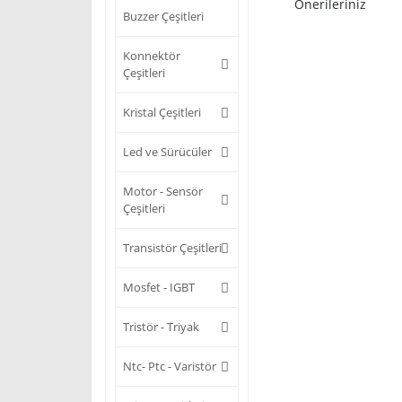
Önerileriniz
Buzzer Çeşitleri
Konnektör
Çeşitleri
Kristal Çeşitleri
Led ve Sürücüler
Motor - Sensör
Çeşitleri
Transistör Çeşitleri
Mosfet - IGBT
Tristör - Triyak
Ntc- Ptc - Varistör