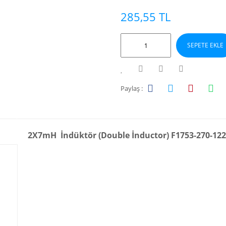
285,55 TL
SEPETE EKLE
Paylaş :
2X7mH İndüktör (Double İnductor) F1753-270-122