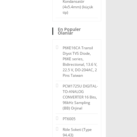
Kondansatör
(4x5.4mm) (küçük
tip)
En Populer
Olanlar
P6KE16CA Transil
Diyot TVS Diode,
P6KE series,
Bidirectional, 13.6 V,
22.5 V, DO-204AC, 2
Pins Taiwan
PCM1725U DIGITAL-
TO-ANALOG
CONVERTER 16 Bits,
96kHz Sampling
(BB) Orjinal
PT6005
Röle Soketi (Type
94.43)