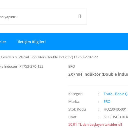
nler
İletişim Bilgileri
 Çeşitleri
2X7mH İndüktör (Double İnductor) F1753-270-122
ERO
2X7mH İndüktör (Double İnduc
Kategori
Trafo - Bobin Çe
Marka
ERO
Stok Kodu
HO230405001
Fiyat
5,00 USD + KD
50,91 TL den başlayan taksitlerle!!