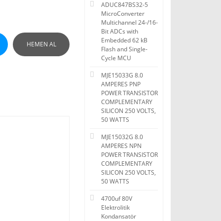
ADUC847BS32-5
MicroConverter
Multichannel 24-/16-
Bit ADCs with
Embedded 62 kB
HEMEN AL
Flash and Single-
Cycle MCU
MJE15033G 8.0
AMPERES PNP
POWER TRANSISTOR
COMPLEMENTARY
SILICON 250 VOLTS,
50 WATTS
MJE15032G 8.0
AMPERES NPN
POWER TRANSISTOR
COMPLEMENTARY
SILICON 250 VOLTS,
50 WATTS
4700uf 80V
Elektrolitik
Kondansatör