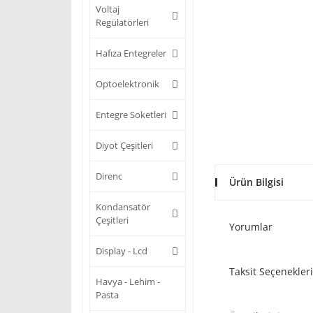
Voltaj
Regülatörleri
Hafıza Entegreler
Optoelektronik
Entegre Soketleri
Diyot Çeşitleri
Direnc
Ürün Bilgisi
Kondansatör
Çeşitleri
Yorumlar
Display - Lcd
Taksit Seçenekleri
Havya - Lehim -
Pasta