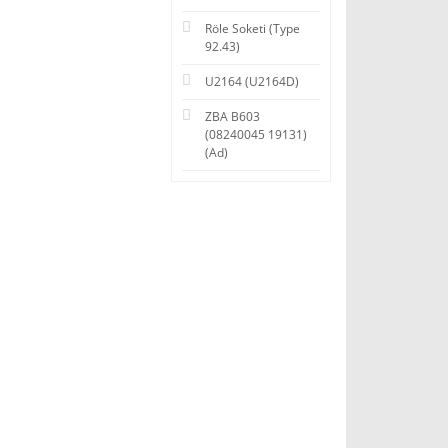
Röle Soketi (Type
92.43)
U2164 (U2164D)
ZBA B603
(08240045 19131)
(Ad)